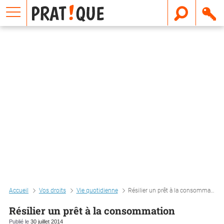
E
m
a
i
l
Accueil
Vos droits
Vie quotidienne
Résilier un prêt à la consommation
Résilier un prêt à la consommation
Publié le
30 juillet 2014