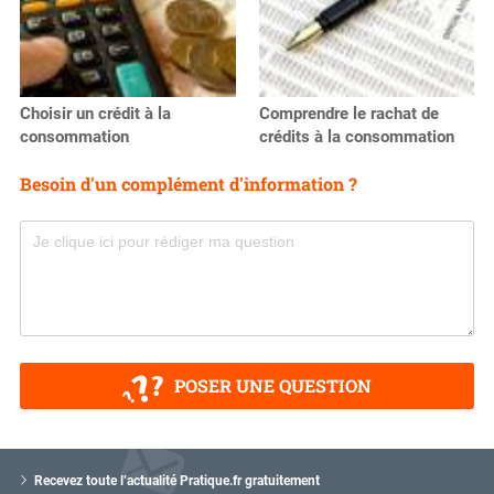
Choisir un crédit à la
Comprendre le rachat de
consommation
crédits à la consommation
Besoin d'un complément d'information ?
POSER UNE QUESTION
V
o
Recevez toute l’actualité Pratique.fr gratuitement