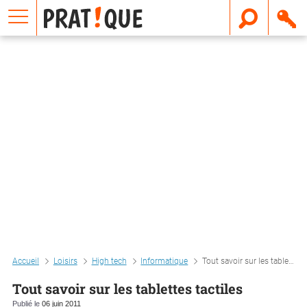
E
m
a
i
l
Accueil
Loisirs
High tech
Informatique
Tout savoir sur les tablettes tactiles
Tout savoir sur les tablettes tactiles
Publié le
06 juin 2011