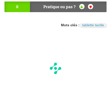
0
Pratique ou pas ?
OU
NO
I
N
Mots clés :
tablette tactile