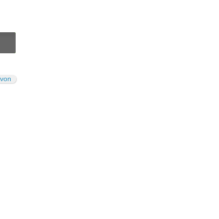
N
von