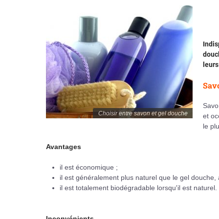
Indis
douch
leurs
Savo
Savon
Choisir entre savon et gel douche
et oc
le pl
Avantages
il est économique ;
il est généralement plus naturel que le gel douche, à 
il est totalement biodégradable lorsqu'il est naturel.
Inconvénients