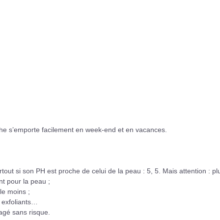
uche s’emporte facilement en week-end et en vacances.
out si son PH est proche de celui de la peau : 5, 5. Mais attention : pl
nt pour la peau ;
lle moins ;
, exfoliants…
tagé sans risque.