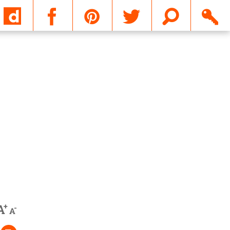
Email
+
A
-
A