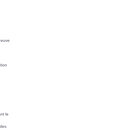
preuve
tion
nt le
 des