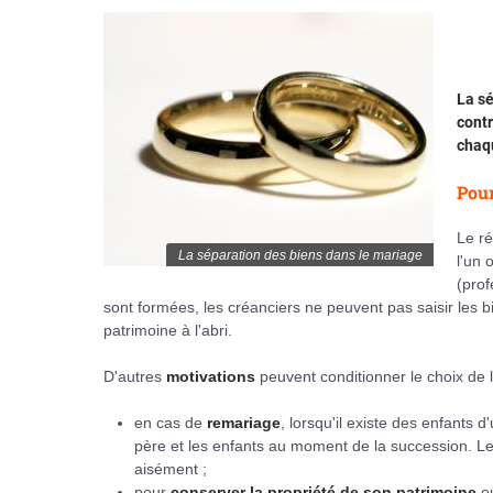
La sé
contr
chaqu
Pour
Le ré
La séparation des biens dans le mariage
l'un
(prof
sont formées, les créanciers ne peuvent pas saisir les 
patrimoine à l'abri.
D'autres
motivations
peuvent conditionner le choix de l
en cas de
remariage
, lorsqu'il existe des enfants 
père et les enfants au moment de la succession. Les
aisément ;
pour
conserver la propriété de son patrimoine
ou