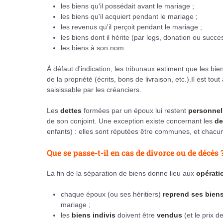
les biens qu'il possédait avant le mariage ;
les biens qu'il acquiert pendant le mariage ;
les revenus qu'il perçoit pendant le mariage ;
les biens dont il hérite (par legs, donation ou succe
les biens à son nom.
À défaut d'indication, les tribunaux estiment que les bien
de la propriété (écrits, bons de livraison, etc.).Il est to
saisissable par les créanciers.
Les
dettes
formées par un époux lui restent
personnel
de son conjoint. Une exception existe concernant les
de
enfants) : elles sont réputées être communes, et chacun
Que se passe-t-il en cas de divorce ou de décès 
La fin de la séparation de biens donne lieu aux
opérati
chaque époux (ou ses héritiers)
reprend ses bien
mariage ;
les
biens indivis
doivent être
vendus
(et le prix d