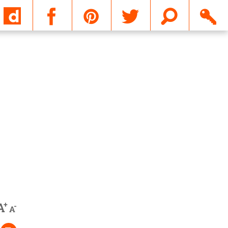
Email
+
A
-
A