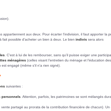
ssion).
s appartiennent aux deux. Pour écarter l'indivision, il faut apporter la 
ut à fait possible d'acheter un bien à deux. Le bien
indivis
sera alors
les
. C'est à lui de les rembourser, sans qu'il puisse exiger une participa
ttes ménagères
(celles visant l'entretien du ménage et l'éducation des
 est engagé (même s'il n'a rien signé).
?
ons
suivantes :
s personnels
. Attention, parfois, les patrimoines se sont mélangés dura
e vente partagé au prorata de la contribution financière de chacun). Un