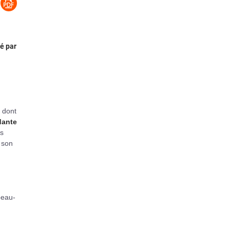
é par
 dont
dante
es
 son
beau-