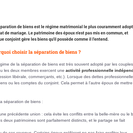
paration de biens est le régime matrimonial le plus couramment adopt
at de mariage. Le patrimoine des époux n'est pas mis en commun, et
e conjoint gère les biens qu'il possède comme il l'entend.
quoi choisir la séparation de biens ?
gime de la séparation de biens est très souvent adopté par les couples
 ou les deux membres exercent une
activité professionnelle indépen
ession libérale, commerçants, etc.). Lorsque des dettes professionnell
biens ou les comptes du conjoint. Cela permet à l'autre époux de mettre
a séparation de biens :
d'une précédente union : cela évite les conflits entre la belle-mère ou le 
 deux patrimoines sont parfaitement distincts, et le partage se fait
 de ses revenus. Certains époux préfèrent ne pas faire profiter leur