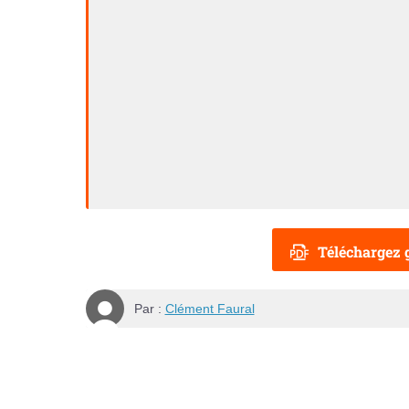
Téléchargez g
Par :
Clément Faural