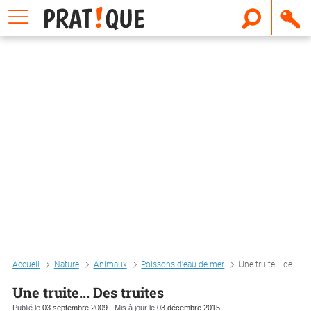
E
m
a
i
l
Accueil
Nature
Animaux
Poissons d'eau de mer
Une truite... des truites
Une truite... Des truites
Publié le
03 septembre 2009
- Mis à jour le
03 décembre 2015