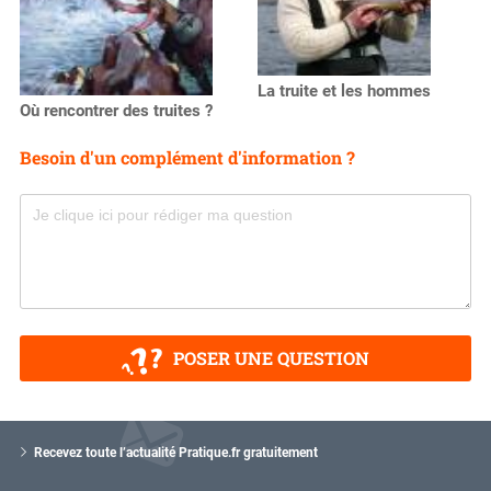
La truite et les hommes
Où rencontrer des truites ?
Besoin d'un complément d'information ?
POSER UNE QUESTION
V
o
Recevez toute l’actualité Pratique.fr gratuitement
t
r