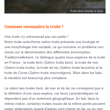
Truite fario remise à l'eau
Comment reconnaître la truite ?
Une truite n'y retrouverait pas ses petits !
Notre truite autochtone
salmo trutta
présente une écologie et
une morphologie très variable, ce qui entraîne un problème non
résolu sur la dénomination des différentes écomorphes.
Traditionnellement, on distingue quatre sous-espèces de la truite
en France : la truite fario (
Salmo trutta fario
), la truite de mer
(
Salmo trutta trutta
), la truite de lac (
Salmo trutta lacustris
) et la
truite de Corse (
Salmo trutta macrostigma
). Mais dans les faits,
la situation est beaucoup plus complexe.
Le statut des truites fario, de mer et de lac ne correspond pas à
la définition d'une sous-espèce, car leurs caractéristiques ne
dépendent pas d'un isolement géographique. En fait, dans la
même rivière, certaines truites issues de la même ponte peuvent
rester sédentaires quand d'autres vont migrer en lac ou en mer.