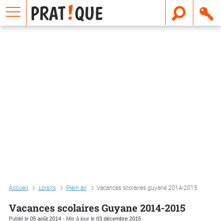
E
m
a
i
l
Accueil
Loisirs
Plein air
Vacances scolaires guyane 2014-2015
Vacances scolaires Guyane 2014-2015
Publié le
05 août 2014
- Mis à jour le
03 décembre 2015