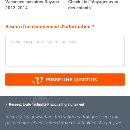
Vacances scolaires Guyane
Check List "Voyager avec
2013-2014
des enfants"
Besoin d'un complément d'information ?
POSER UNE QUESTION
V
o
Recevez toute l’actualité Pratique.fr gratuitement
t
r
Recevez les newsletters thématiques Pratique.fr une fois
e
par semaine et les toutes dernières actualités chaque jour.
e