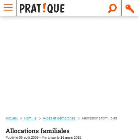
E
m
a
i
l
Accueil
Famille
Aides et démarches
Allocations familiales
Allocations familiales
Publié le
06 août 2009
- Mis à jour le
16 mars 2018