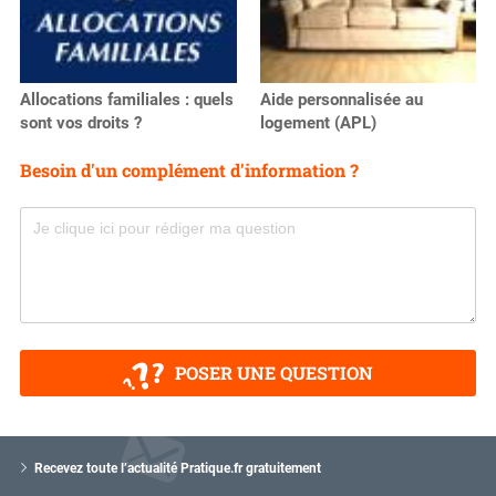
Allocations familiales : quels
Aide personnalisée au
sont vos droits ?
logement (APL)
Besoin d'un complément d'information ?
POSER UNE QUESTION
V
o
Recevez toute l’actualité Pratique.fr gratuitement
t