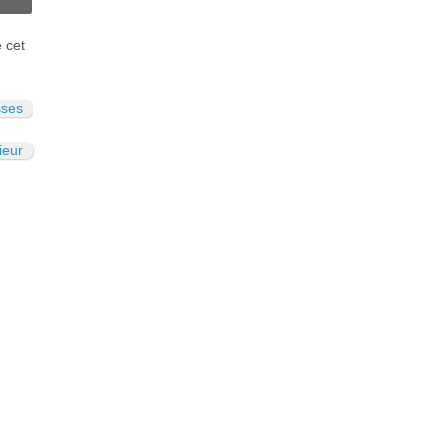
N
é cet
sses
ieur