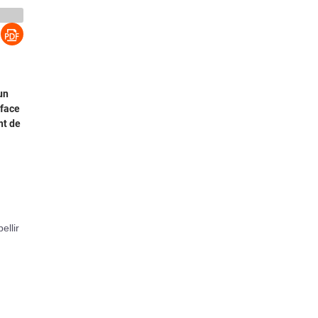
un
rface
nt de
ellir