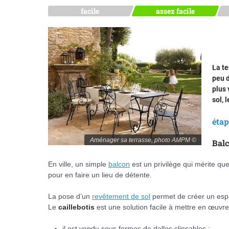
facile
assez facile
La te
peu d
plus 
sol, 
éta
Aménager sa terrasse, photo AMPM ©
Balc
En ville, un simple
balcon
est un privilège qui mérite que l
pour en faire un lieu de détente.
La pose d’un
revêtement de sol
permet de créer un espa
Le
caillebotis
est une solution facile à mettre en œuvre
il est vendu sous formes de dalles clipsables ;