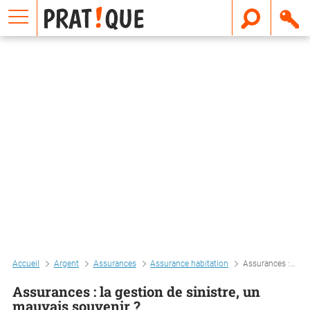
E
m
a
i
l
Accueil
Argent
Assurances
Assurance habitation
Assurances : la gestion de sinistre, un mauvais souvenir ?
Assurances : la gestion de sinistre, un
mauvais souvenir ?