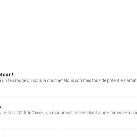
tour !
 à un feu rouge ou sous la douche? Nous sommes tous de potentiels amat
k
ville. D’ici 2018, le Vessel, un monument ressemblant à une immense ruch