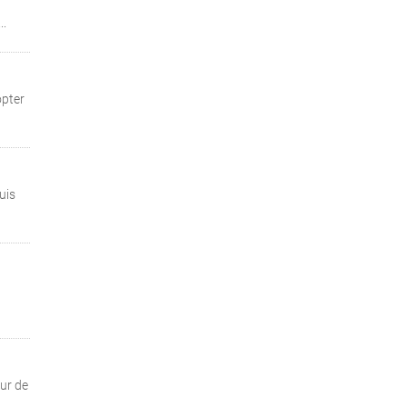
..
opter
uis
ur de