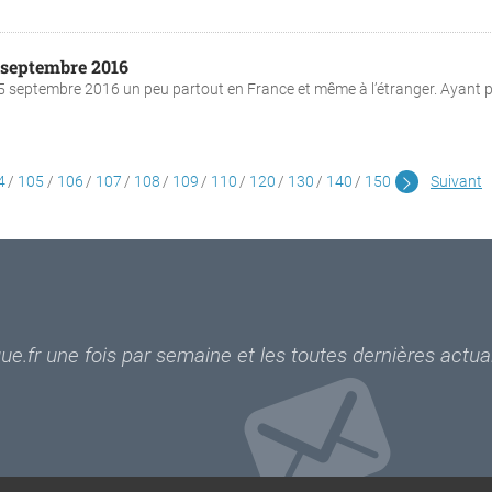
 septembre 2016
25 septembre 2016 un peu partout en France et même à l’étranger. Ayant 
4
105
106
107
108
109
110
120
130
140
150
Suivant
e.fr une fois par semaine et les toutes dernières actual