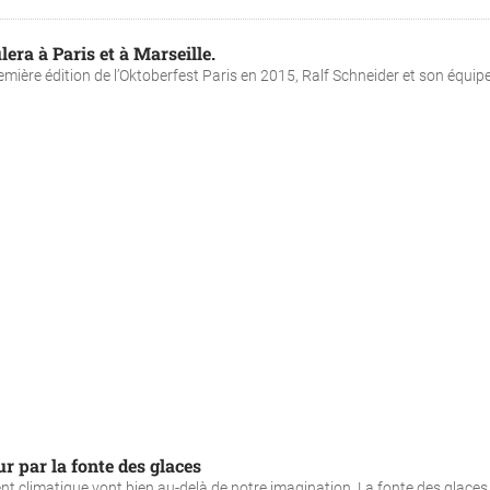
lera à Paris et à Marseille.
mière édition de l’Oktoberfest Paris en 2015, Ralf Schneider et son équipe 
r par la fonte des glaces
 climatique vont bien au-delà de notre imagination. La fonte des glaces