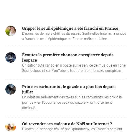
Grippe : le seuil épidémique a été franchi en France
D'après les derniers chiffres du réseau Sentinelles-Inserm, la grippe
a franchi le seuil épidémique en France métropolitaine ...
Écoutez la première chanson enregistrée depuis
l'espace
Un astronaute canadien a posté sur le service de musique en ligne
Soundcloud et sur YouTube le tout premier morceau enregistré ...
Prix des carburants : le gazole au plus bas depuis
juillet
En dépit du relèvement des taxes sur les carburants, les prix à la
pompe – en l'occurrence ceux du gazole –, ont fortement
diminué...
Où revendre ses cadeaux de Noël sur Internet ?
D'après un sondage réalisé par Opinionway, les Français seraient