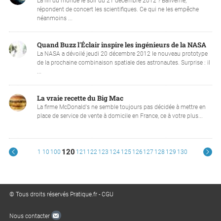
La fin du monde le soir du 21 décembre 2012 ? Baliverne,
répondent de concert les scientifiques. Ce qui ne les empêche
néanmoins ...
Quand Buzz l'Éclair inspire les ingénieurs de la NASA
La NASA a dévoilé jeudi 20 décembre 2012 le nouveau prototype
de la prochaine combinaison spatiale des astronautes. Surprise : il
...
La vraie recette du Big Mac
La firme McDonald's ne semble toujours pas décidée à mettre en
place de service de vente à domicile en France, ce à votre plus...
120
1
10
100
121
122
123
124
125
126
127
128
129
130
© Tous droits réservés Pratique.fr -
CGU
Nous contacter