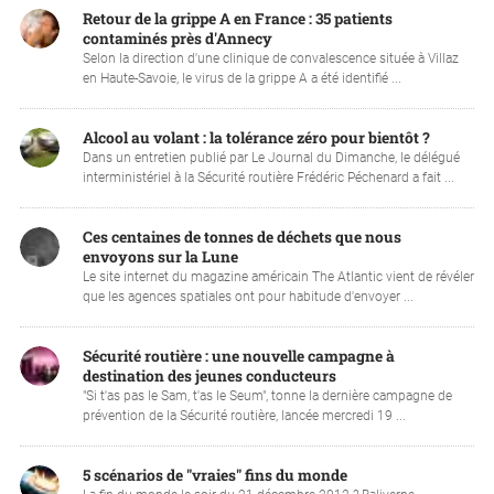
Retour de la grippe A en France : 35 patients
contaminés près d'Annecy
Selon la direction d'une clinique de convalescence située à Villaz
en Haute-Savoie, le virus de la grippe A a été identifié ...
Alcool au volant : la tolérance zéro pour bientôt ?
Dans un entretien publié par Le Journal du Dimanche, le délégué
interministériel à la Sécurité routière Frédéric Péchenard a fait ...
Ces centaines de tonnes de déchets que nous
envoyons sur la Lune
Le site internet du magazine américain The Atlantic vient de révéler
que les agences spatiales ont pour habitude d'envoyer ...
Sécurité routière : une nouvelle campagne à
destination des jeunes conducteurs
"Si t'as pas le Sam, t'as le Seum", tonne la dernière campagne de
prévention de la Sécurité routière, lancée mercredi 19 ...
5 scénarios de "vraies" fins du monde