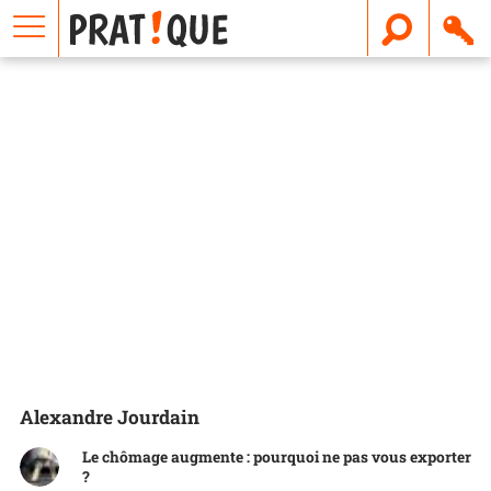
E
m
a
i
l
Alexandre Jourdain
Le chômage augmente : pourquoi ne pas vous exporter
?