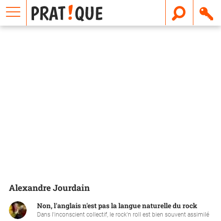
E
m
a
i
l
Alexandre Jourdain
Non, l'anglais n'est pas la langue naturelle du rock
Dans l'inconscient collectif, le rock'n roll est bien souvent assimilé