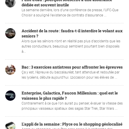
dédiée est souvent inutile
La semaine dernière, lors d’une conférence de presse, l’UFC-Que
Choisir a souligné l’existence de contrats d’assurance ...
Accident de la route : faudra-t-il interdire le volant aux
seniors ?
Alors que les séniors n’ont en réalité pas plus d’accidents que les
autres conducteurs, beaucoup semblent pourtant bien disposés
à...
Bac : 3 exercices antistress pour affronter les épreuves
Ça y est, l’épreuve du baccalauréat, tant attendue et redoutée par
les lycéens, débute aujourd’hui. L’occasion pour les élèves de ...
Enterprise, Galactica, Faucon Millenium : quel est le
vaisseau le plus rapide ?
Contrairement à ce que l'on aurait pu penser, évaluer la vitesse des
principaux vaisseaux spatiaux des sagas Star Trek, Star Wars ...
L'appli de la semaine : Plyce ou le shopping géolocalisé