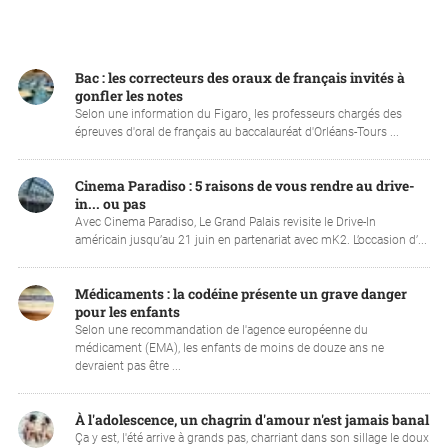
Bac : les correcteurs des oraux de français invités à
gonfler les notes
Selon une information du Figaro¸ les professeurs chargés des
épreuves d'oral de français au baccalauréat d'Orléans-Tours ...
Cinema Paradiso : 5 raisons de vous rendre au drive-
in... ou pas
Avec Cinema Paradiso, Le Grand Palais revisite le Drive-In
américain jusqu’au 21 juin en partenariat avec mK2. L’occasion d’...
Médicaments : la codéine présente un grave danger
pour les enfants
Selon une recommandation de l'agence européenne du
médicament (EMA), les enfants de moins de douze ans ne
devraient pas être ...
À l'adolescence, un chagrin d'amour n'est jamais banal
Ça y est, l'été arrive à grands pas, charriant dans son sillage le doux