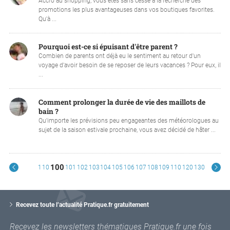
Accro au shopping, vous êtes sans cesse à la recherche des
promotions les plus avantageuses dans vos boutiques favorites.
Qu'à ...
Pourquoi est-ce si épuisant d'être parent ?
Combien de parents ont déjà eu le sentiment au retour d'un
voyage d'avoir besoin de se reposer de leurs vacances ? Pour eux, il
...
Comment prolonger la durée de vie des maillots de
bain ?
Qu'importe les prévisions peu engageantes des météorologues au
sujet de la saison estivale prochaine, vous avez décidé de hâter ...
100
1
10
101
102
103
104
105
106
107
108
109
110
120
130
V
o
Recevez toute l’actualité Pratique.fr gratuitement
t
r
Recevez les newsletters thématiques Pratique.fr une fois