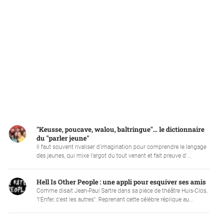
"Keusse, poucave, walou, baltringue"… le dictionnaire
du "parler jeune"
Il faut souvent rivaliser d'imagination pour comprendre le langage
des jeunes, qui mixe l'argot du tout venant et fait preuve d'...
Hell Is Other People : une appli pour esquiver ses amis
Comme disait Jean-Paul Sartre dans sa pièce de théâtre Huis-Clos,
"l'Enfer, c'est les autres". Reprenant cette célèbre réplique au...