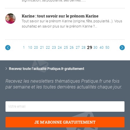
signification, sa popularité, ses dérivés......
Karine : tout savoir sur le prénom Karine
Tout savoir sur le prénom Karine (origine, fête, popularité…). Vous
souhaitez en savoir plus sur le prénom Karine ?...
29
1
10
20
21
22
23
24
25
26
27
28
30
40
50
V
o
Recevez toute l’actualité Pratique.fr gratuitement
t
r
Recevez les newsletters thématiques Pratique.fr une fois
e
par semaine et les toutes dernières actualités chaque jour.
e
m
a
i
l
JE M'ABONNE GRATUITEMENT