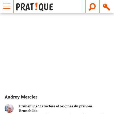
E
m
a
i
l
Audrey Mercier
Brunehilde : caractère et origines du prénom
Brunehilde