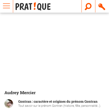
E
m
a
i
l
Audrey Mercier
Gontran : caractère et origines du prénom Gontran
Tout savoir sur le prénom Gontran (histoire, fête, personnalité…).