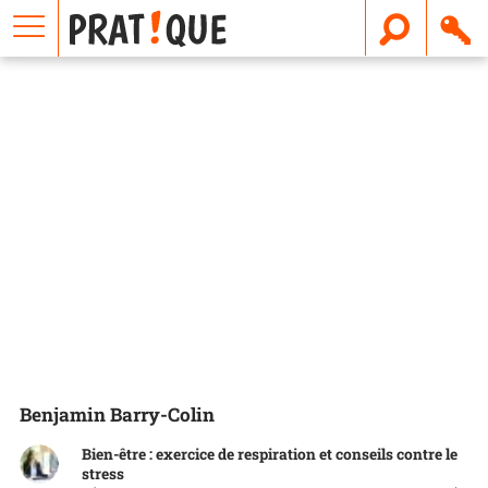
E
m
a
i
l
Benjamin Barry-Colin
Bien-être : exercice de respiration et conseils contre le
stress