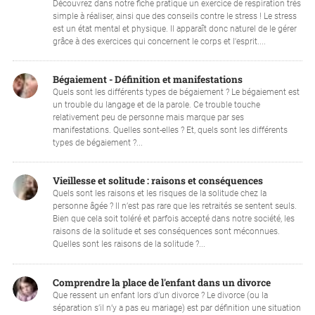
Découvrez dans notre fiche pratique un exercice de respiration très
simple à réaliser, ainsi que des conseils contre le stress ! Le stress
est un état mental et physique. Il apparaît donc naturel de le gérer
grâce à des exercices qui concernent le corps et l'esprit....
Bégaiement - Définition et manifestations
Quels sont les différents types de bégaiement ? Le bégaiement est
un trouble du langage et de la parole. Ce trouble touche
relativement peu de personne mais marque par ses
manifestations. Quelles sont-elles ? Et, quels sont les différents
types de bégaiement ?...
Vieillesse et solitude : raisons et conséquences
Quels sont les raisons et les risques de la solitude chez la
personne âgée ? Il n’est pas rare que les retraités se sentent seuls.
Bien que cela soit toléré et parfois accepté dans notre société, les
raisons de la solitude et ses conséquences sont méconnues.
Quelles sont les raisons de la solitude ?...
Comprendre la place de l'enfant dans un divorce
Que ressent un enfant lors d’un divorce ? Le divorce (ou la
séparation s’il n’y a pas eu mariage) est par définition une situation