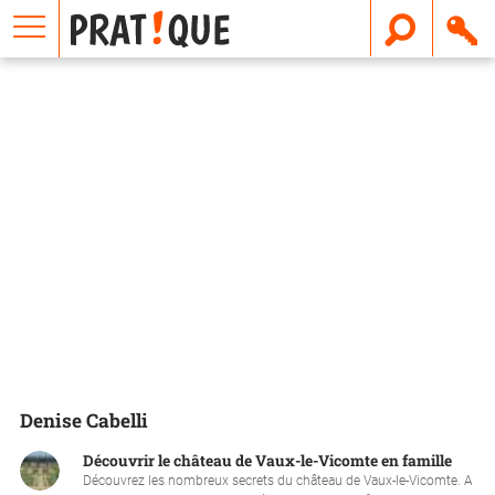
E
m
a
i
l
Denise Cabelli
Découvrir le château de Vaux-le-Vicomte en famille
Découvrez les nombreux secrets du château de Vaux-le-Vicomte. A