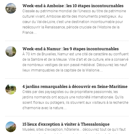
Week-end à Amboise : les 10 étapes incontournables
Classée au patrimoine mondial de l’Unesco au titre de patrimoine
culturel vivant, Amboise abrite des monuments prestigieux. Au
cœur du Val-de-Loire, c’est une destination incontournable pour
redécouvrir la Renaissance, période cruciale de l’Histoire de la
France....
Week-end à Namur : les 9 étapes incontournables
À 70 km de Bruxelles, Namur est une cité de caractère au confluent
de la Sambre et de la Meuse. Ville d’art et de culture, elle a conservé
de nombreux vestiges de son passé médiéval. Découvrez les neuf
lieux immanquables de la capitale de la Wallonie....
4 jardins remarquables à découvrir en Seine-Maritime
Créés par des paysagistes ou de propriétaire passionnés, les
jardins normands ont acquis une notoriété internationale. Qu’ils
soient floraux ou potagers, ils s’ouvrent aux visiteurs à la recherche
d’harmonie avec la nature....
15 lieux d'exception à visiter à Thessalonique
Musées, sites d'exception, hôtellerie... découvrez tout ce qu'il faut