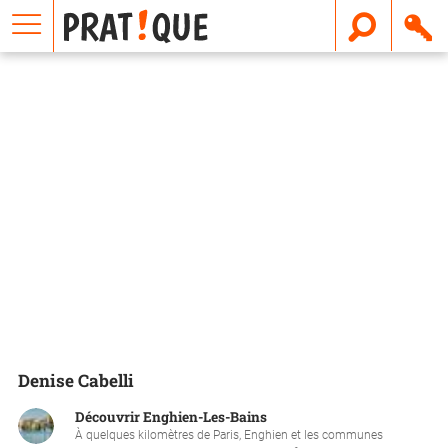
E
m
a
i
l
Denise Cabelli
Découvrir Enghien-Les-Bains
À quelques kilomètres de Paris, Enghien et les communes