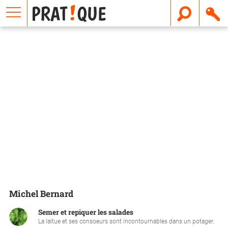
E
m
a
i
l
Michel Bernard
Semer et repiquer les salades
La laitue et ses consoeurs sont incontournables dans un potager.