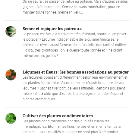
On ne saurait se passer de laitue au potager. Mais d’autres salades
gagnent à être connues. Semez-les sans modération, pour en
manger toute l’année, même l’hiver !...
Semer et repiquer les poireaux
Le poireau est facile à cultiver et très résistant, pourquoi en priver
le potager ? Légume indispensable de la cuisine française, le
poireau se révèle aussi fameux dans l’assiette que facile à cultiver.
Il a d’autres avantages : on le cueille toute l’année et il ne craint
même pas les gelées !...
Légumes et fleurs : les bonnes associations au potager
Les légumes poussent différemment selon leur environnement et
les plantes à proximité. Vous souhaitez réussir la culture de vos
légumes ? Sachez tirer parti de leurs affinités : certains poussent
mieux côte à côte que d’autres. Utilisez également des fleurs et
plantes aromatiques....
Cultiver des plantes condimentaires
Les plantes condimentaires ont des qualités culinaires
irremplaçables. Etonnantes fines herbes et en même temps si
simples… Leurs qualités culinaires ne sont plus à démontrer…