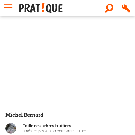
E
m
a
i
l
Michel Bernard
Taille des arbres fruitiers
N’hésitez pas à tailler votre arbre fruitier....