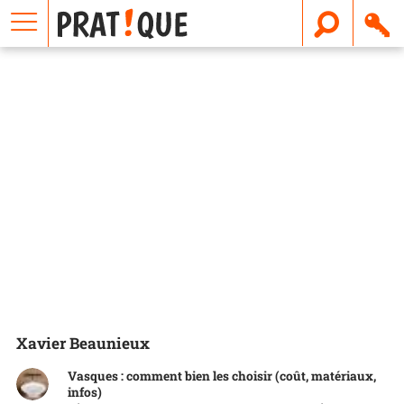
E
m
a
i
l
Xavier Beaunieux
Vasques : comment bien les choisir (coût, matériaux,
infos)