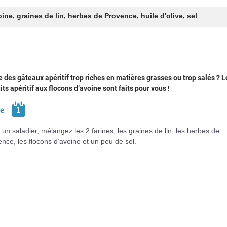
oine
,
graines de lin
,
herbes de Provence
,
huile d'olive
,
sel
 des gâteaux apéritif trop riches en matières grasses ou trop salés ? L
its apéritif aux flocons d’avoine sont faits pour vous !
pe
1
un saladier, mélangez les 2 farines, les graines de lin, les herbes de
nce, les flocons d’avoine et un peu de sel.