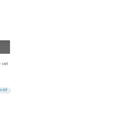
N
é cet
ritif