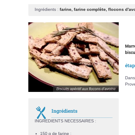
Ingrédients :
farine
,
farine complète
,
flocons d'av
Marre
biscu
éta
Dans 
Prove
Biscuits apéritif aux flocons d’avoine
Ingrédients
INGREDIENTS NECESSAIRES :
150 g de farine ;