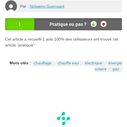
Par :
Nolwenn Guengant
1
Pratique ou pas ?
OU
NO
I
N
Cet article a recueilli
1
avis.
100
% des utilisateurs ont trouvé cet
article "pratique".
Mots clés :
chauffage
chauffe eau
électrique
énergie
solaire
gaz