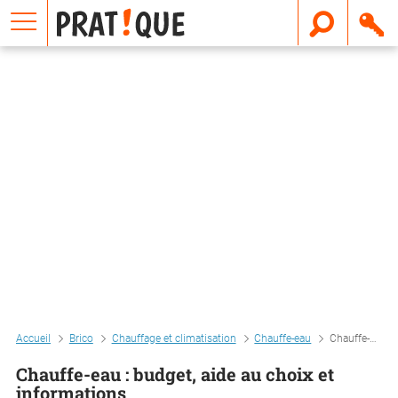
E
m
a
i
l
Accueil
Brico
Chauffage et climatisation
Chauffe-eau
Chauffe-eau : budget, aide au choix et informations
Chauffe-eau : budget, aide au choix et
informations