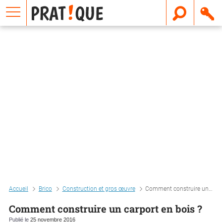
E
m
a
i
l
Accueil
Brico
Construction et gros œuvre
Comment construire un carport en bois ?
Comment construire un carport en bois ?
Publié le
25 novembre 2016