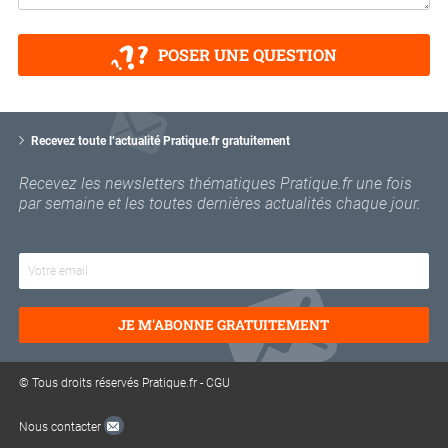
POSER UNE QUESTION
V
o
Recevez toute l’actualité Pratique.fr gratuitement
t
r
Recevez les newsletters thématiques Pratique.fr une fois
e
par semaine et les toutes dernières actualités chaque jour.
e
m
a
i
l
JE M'ABONNE GRATUITEMENT
© Tous droits réservés Pratique.fr -
CGU
Nous contacter