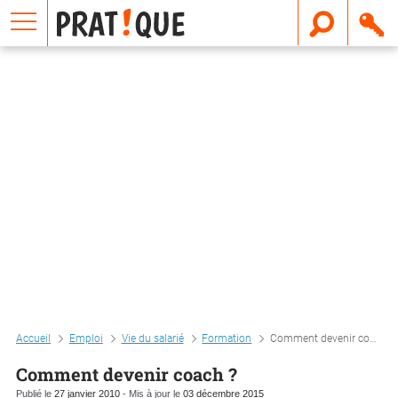
E
m
a
i
l
Accueil
Emploi
Vie du salarié
Formation
Comment devenir coach ?
Comment devenir coach ?
Publié le
27 janvier 2010
- Mis à jour le
03 décembre 2015