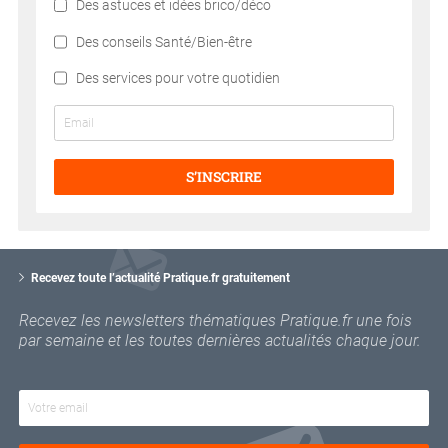
Des astuces et idées brico/déco
Des conseils Santé/Bien-être
Des services pour votre quotidien
S’INSCRIRE
V
o
Recevez toute l’actualité Pratique.fr gratuitement
t
r
Recevez les newsletters thématiques Pratique.fr une fois
e
par semaine et les toutes dernières actualités chaque jour.
e
m
a
i
l