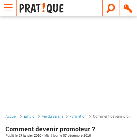
E
m
a
i
l
Accueil
Emploi
Vie du salarié
Formation
Comment devenir promoteur ?
Comment devenir promoteur ?
Publié le
27 janvier 2010
- Mis à jour le
07 décembre 2016