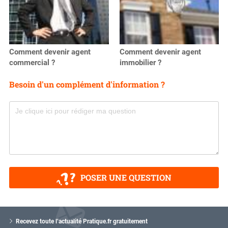
Comment devenir agent
Comment devenir agent
commercial ?
immobilier ?
Besoin d'un complément d'information ?
POSER UNE QUESTION
V
o
Recevez toute l’actualité Pratique.fr gratuitement