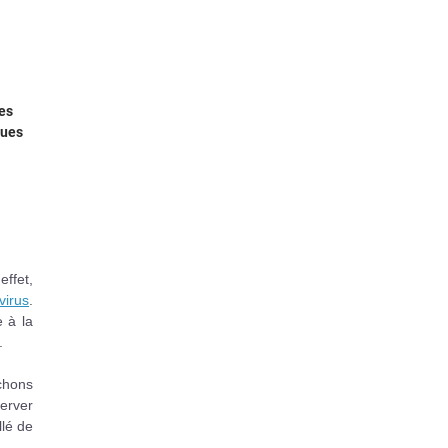
res
dues
effet,
virus
.
e à la
.
chons
server
llé de