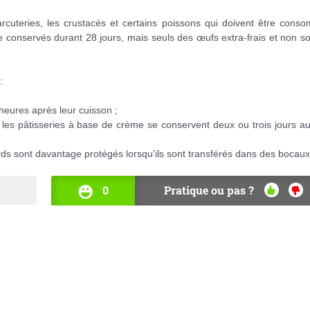
harcuteries, les crustacés et certains poissons qui doivent être con
 conservés durant 28 jours, mais seuls des œufs extra-frais et non so
:
heures après leur cuisson ;
e les pâtisseries à base de crème se conservent deux ou trois jours au
rds sont davantage protégés lorsqu’ils sont transférés dans des bocaux
0
Pratique ou pas ?
OUI
NO