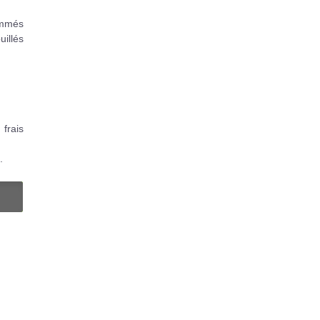
sommés
uillés
 frais
.
N