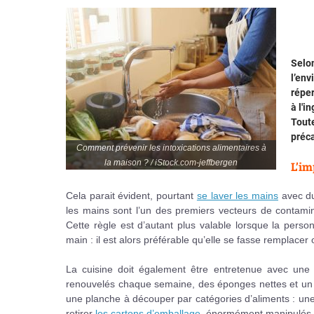
Selon
l’env
réper
à l'i
Toute
préca
Comment prévenir les intoxications alimentaires à
la maison ? / iStock.com-jeffbergen
L’im
Cela parait évident, pourtant
se laver les mains
avec du
les mains sont l’un des premiers vecteurs de contamin
Cette règle est d’autant plus valable lorsque la perso
main : il est alors préférable qu’elle se fasse remplacer 
La cuisine doit également être entretenue avec une v
renouvelés chaque semaine, des éponges nettes et un ré
une planche à découper par catégories d’aliments : une p
retirer
les cartons d’emballage
, énormément manipulés, a