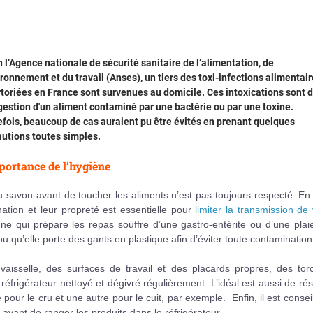
 l’Agence nationale de sécurité sanitaire de l’alimentation, de
ironnement et du travail (Anses), un tiers des toxi-infections alimentai
toriées en France sont survenues au domicile. Ces intoxications sont 
ngestion d'un aliment contaminé par une bactérie ou par une toxine.
fois, beaucoup de cas auraient pu être évités en prenant quelques
utions toutes simples.
portance de l’hygiène
 savon avant de toucher les aliments n’est pas toujours respecté. En 
ation et leur propreté est essentielle pour
limiter la transmission de 
nne qui prépare les repas souffre d’une gastro-entérite ou d’une plai
ou qu’elle porte des gants en plastique afin d’éviter toute contamination
aisselle, des surfaces de travail et des placards propres, des tor
frigérateur nettoyé et dégivré régulièrement. L’idéal est aussi de ré
our le cru et une autre pour le cuit, par exemple. Enfin, il est consei
vant de ranger les produits dans le réfrigérateur.