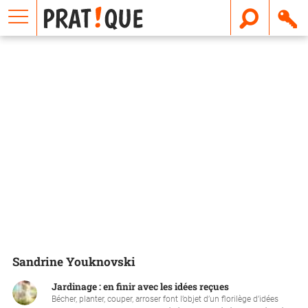
E
m
a
i
l
Sandrine Youknovski
Jardinage : en finir avec les idées reçues
Bécher, planter, couper, arroser font l’objet d’un florilège d’idées