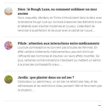
Déco : le Rough Luxe, ou comment sublimer un mur
ancien
Murs craquelés, décrépis, en friche s’introduisent dans la déco avec
la tendance Rough luxe qui consiste à associer des éléments bruts
et délabrés avec d’autres modernes et luxueux. L’idée étant de
renoncer à la perfection et de jouer avec le cachet de l’usure....
Pilule : attention aux interactions entre médicaments
La pilule contraceptive ne convient pas à toutes les femmes. En
effet, certains traitements médicamenteux peuvent diminuer
l’efficacité des hormones et d’autres voir leurs effets modifiés. De
plus, certaines contre-indications interdisent ou mettent un bémol
à la prise des contraceptifs oraux....
Jardin : que planter dans un sol sec ?
Caillouteux ou sablonneux, un sol sec ne retient pas l’eau, et les
sécheresses et les restrictions d’eau pendant l’été ne favorisent pas
la situation....