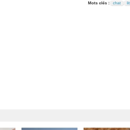
Mots clés :
chat
li