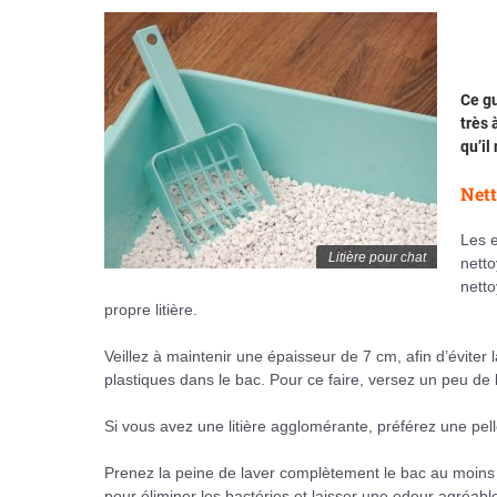
Ce gu
très 
qu’il
Nett
Les e
Litière pour chat
netto
netto
propre litière.
Veillez à maintenir une épaisseur de 7 cm, afin d’éviter 
plastiques dans le bac. Pour ce faire, versez un peu de 
Si vous avez une litière agglomérante, préférez une pell
Prenez la peine de laver complètement le bac au moins un
pour éliminer les bactéries et laisser une odeur agréabl