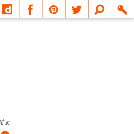
Email
+
A
-
A