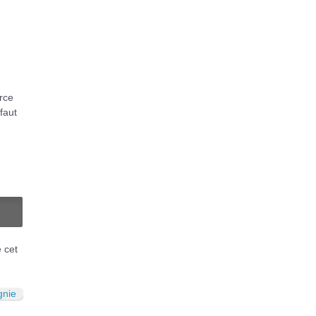
urce
 faut
N
é cet
gnie