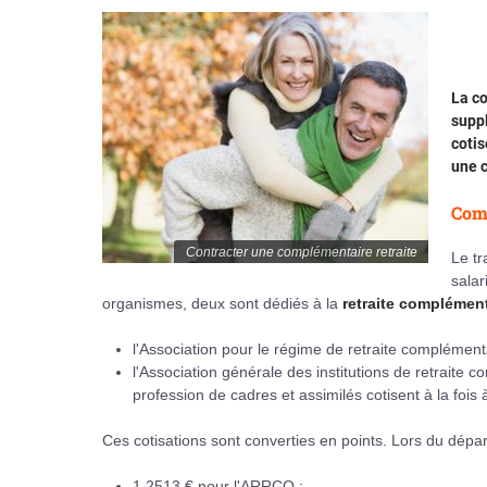
La co
suppl
cotis
une 
Comp
Contracter une complémentaire retraite
Le tr
salar
organismes, deux sont dédiés à la
retraite complément
l'Association pour le régime de retraite compléme
l'Association générale des institutions de retraite 
profession de cadres et assimilés cotisent à la fois
Ces cotisations sont converties en points. Lors du départ
1,2513 € pour l'ARRCO ;