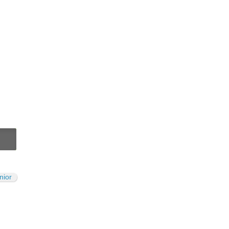
N
nior