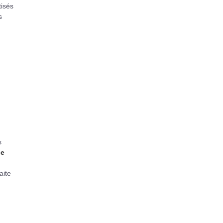
tisés
s
s
de
aite