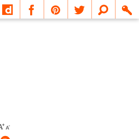
Email
+
A
-
A