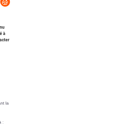
enu
é à
acter
nt la
 :