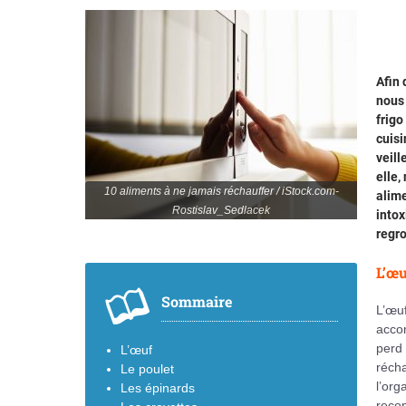
Afin 
nous 
frigo
cuisi
veill
elle,
10 aliments à ne jamais réchauffer / iStock.com-
alime
Rostislav_Sedlacek
intox
regro
L’œu
Sommaire
L’œu
accom
perd 
L’œuf
réch
Le poulet
l’org
Les épinards
recom