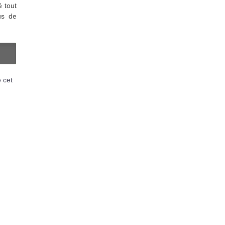
é tout
us de
N
é cet