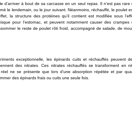
ile d’arriver à bout de sa carcasse en un seul repas. Il n’est pas rare
mmé le lendemain, ou le jour suivant. Néanmoins, réchauffé, le poulet es
et, la structure des protéines qu’il contient est modifiée sous l’ef
 risque pour l’estomac, et peuvent notamment causer des crampes 
nsommer le reste de poulet rôti froid, accompagné de salade, de mou
riments exceptionnelle, les épinards cuits et réchauffés peuvent de
ennent des nitrates. Ces nitrates réchauffés se transforment en nitr
el ne se présente que lors d’une absorption répétée et par quan
mmer des épinards frais ou cuits une seule fois.