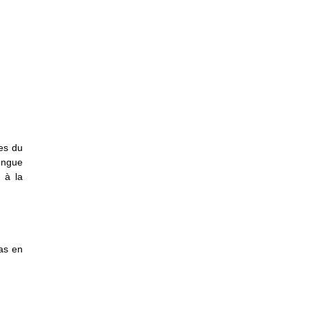
es du
ongue
 à la
pas en