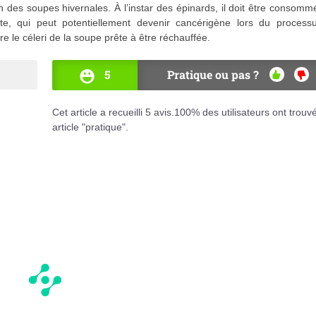
n des soupes hivernales. À l’instar des épinards, il doit être consomm
rate, qui peut potentiellement devenir cancérigène lors du process
aire le céleri de la soupe prête à être réchauffée.
5
Pratique ou pas ?
OUI
NO
Cet article a recueilli
5
avis.
100
% des utilisateurs ont trouv
article "pratique".