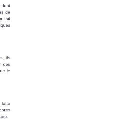
ndant
es de
r fait
xiques
, ils
r des
que le
 lutte
pores
aire.