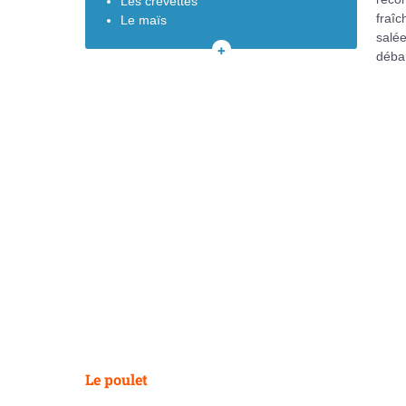
Les crevettes
fraîc
Le maïs
salé
Les pommes de terre
déba
Les champignons
VOIR
Le riz
TOUT
Le céleri
LE
SOMMAIRE
Le poulet