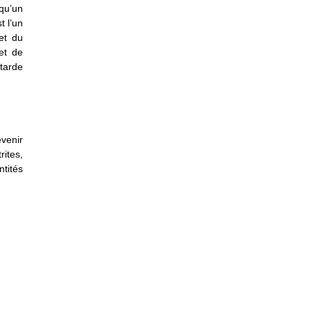
 qu’un
t l’un
fet du
et de
tarde
venir
ites,
tités