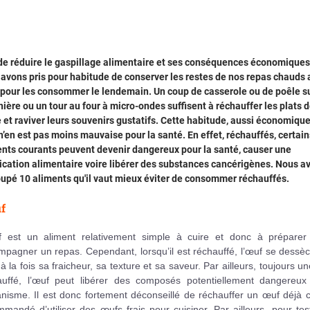
de réduire le gaspillage alimentaire et ses conséquences économiques
avons pris pour habitude de conserver les restes de nos repas chauds 
 pour les consommer le lendemain. Un coup de casserole ou de poêle su
nière ou un tour au four à micro-ondes suffisent à réchauffer les plats d
e et raviver leurs souvenirs gustatifs. Cette habitude, aussi économique
 n’en est pas moins mauvaise pour la santé. En effet, réchauffés, certain
nts courants peuvent devenir dangereux pour la santé, causer une
ication alimentaire voire libérer des substances cancérigènes. Nous a
upé 10 aliments qu'il vaut mieux éviter de consommer réchauffés.
f
f est un aliment relativement simple à cuire et donc à préparer
pagner un repas. Cependant, lorsqu’il est réchauffé, l’œuf se dessè
à la fois sa fraicheur, sa texture et sa saveur. Par ailleurs, toujours un
auffé, l’œuf peut libérer des composés potentiellement dangereux
anisme. Il est donc fortement déconseillé de réchauffer un œuf déjà c
mandé d’utiliser des œufs frais pour cuisiner. Par ailleurs, pour tes