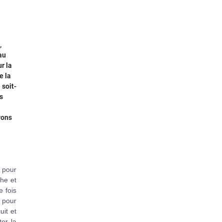
,
au
r la
e la
 soit-
s
vons
 pour
che et
e fois
 pour
uit et
ter la