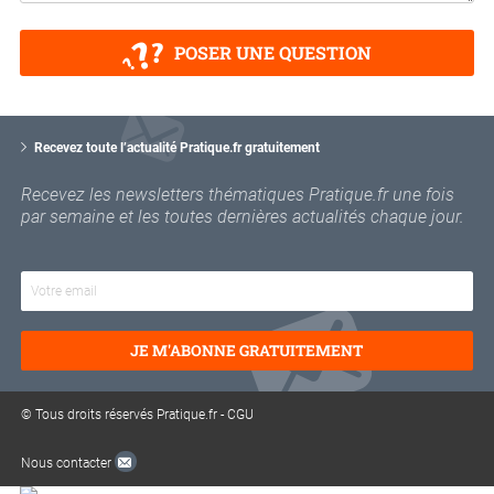
POSER UNE QUESTION
V
o
Recevez toute l’actualité Pratique.fr gratuitement
t
r
Recevez les newsletters thématiques Pratique.fr une fois
e
par semaine et les toutes dernières actualités chaque jour.
e
m
a
i
l
JE M'ABONNE GRATUITEMENT
© Tous droits réservés Pratique.fr -
CGU
Nous contacter