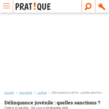
E
m
a
i
l
Accueil
Vos droits
Justice
Délinquance juvénile : quelles sanctions ?
Délinquance juvénile : quelles sanctions ?
Publié le
11 mai 2011
- Mis à jour le
03 décembre 2015