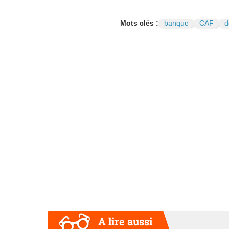
Mots clés :
banque
CAF
d
A lire aussi