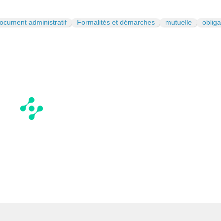
ocument administratif
Formalités et démarches
mutuelle
obliga