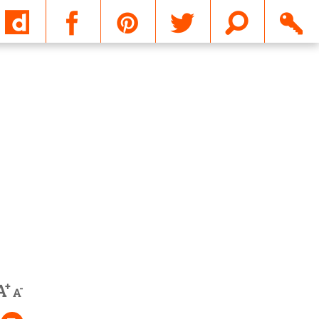
Email
+
A
-
A