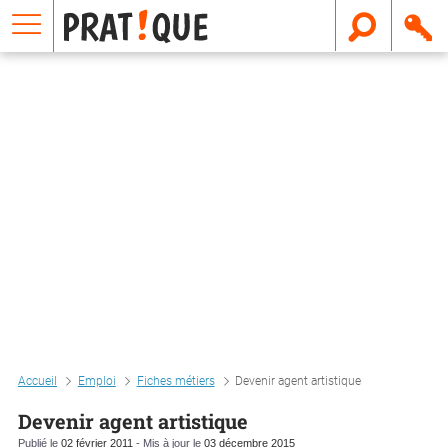
E
m
a
i
l
Accueil
Emploi
Fiches métiers
Devenir agent artistique
Devenir agent artistique
Publié le
02 février 2011
- Mis à jour le
03 décembre 2015