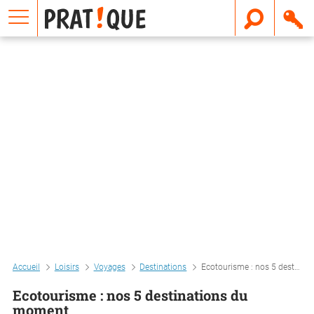
E
m
a
i
l
Accueil
Loisirs
Voyages
Destinations
Ecotourisme : nos 5 destinations du moment
Ecotourisme : nos 5 destinations du
moment