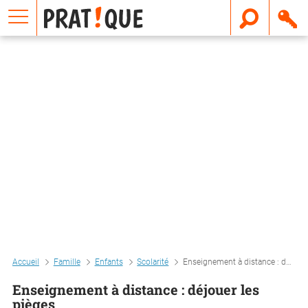
E
m
a
i
l
Accueil
Famille
Enfants
Scolarité
Enseignement à distance : déjouer les pièges
Enseignement à distance : déjouer les
pièges