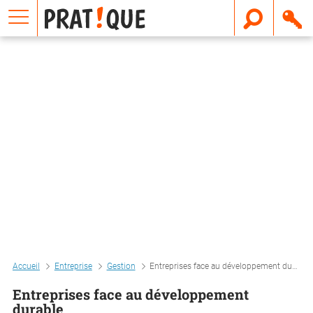
E
m
a
i
l
Accueil
Entreprise
Gestion
Entreprises face au développement durable
Entreprises face au développement
durable