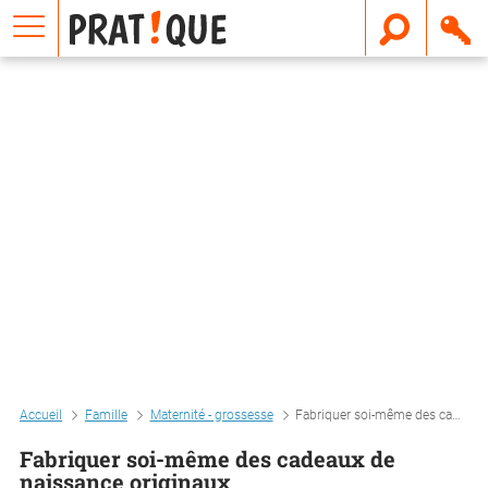
E
m
a
i
l
Accueil
Famille
Maternité - grossesse
Fabriquer soi-même des cadeaux de naissance originaux
Fabriquer soi-même des cadeaux de
naissance originaux