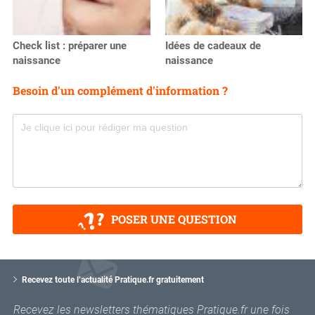
Check list : préparer une
Idées de cadeaux de
naissance
naissance
Besoin d'un complément d'information ?
POSER UNE QUESTION
V
o
Recevez toute l’actualité Pratique.fr gratuitement
t
r
Recevez les newsletters thématiques Pratique.fr une fois