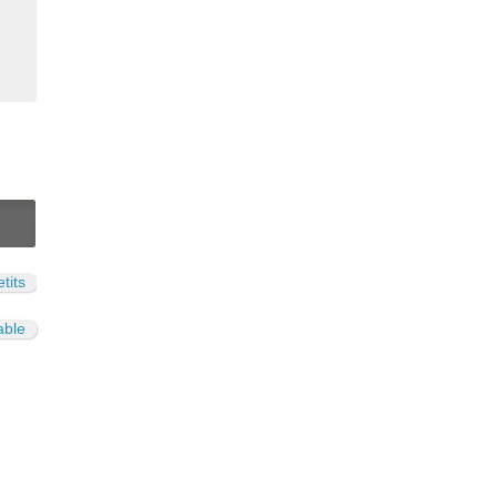
N
tits
able