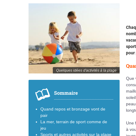
Chaqu
nombr
vacan
sport
pour 
Quan
Quelques idées d'activités à la plage
Que v
cons
maill
Sommaire
solei
peau,
Quand repos et bronzage vont de
long
pair
La mer, terrain de sport comme de
Une f
jeu
à vou
Sports et autres activités sur la plage
journ