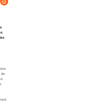
rs
es
les
votre
s de
re
p
frent