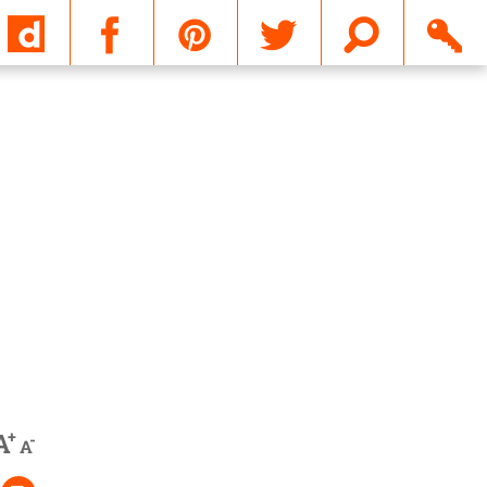
Email
+
A
-
A