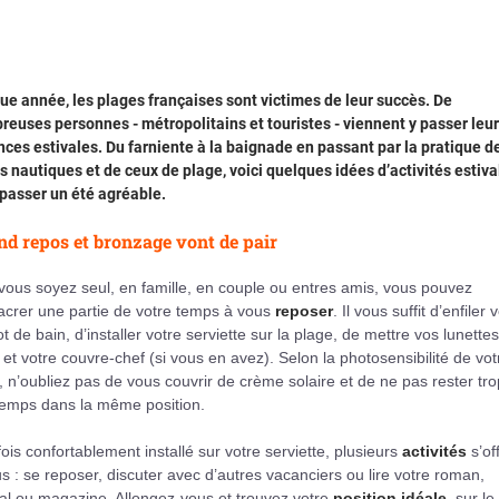
e année, les plages françaises sont victimes de leur succès. De
euses personnes - métropolitains et touristes - viennent y passer leu
ces estivales. Du farniente à la baignade en passant par la pratique d
s nautiques et de ceux de plage, voici quelques idées d’activités estiva
passer un été agréable.
d repos et bronzage vont de pair
ous soyez seul, en famille, en couple ou entres amis, vous pouvez
acrer une partie de votre temps à vous
reposer
. Il vous suffit d’enfiler 
ot de bain, d’installer votre serviette sur la plage, de mettre vos lunette
l et votre couvre-chef (si vous en avez). Selon la photosensibilité de vot
 n’oubliez pas de vous couvrir de crème solaire et de ne pas rester tro
temps dans la même position.
ois confortablement installé sur votre serviette, plusieurs
activités
s’of
s : se reposer, discuter avec d’autres vacanciers ou lire votre roman,
al ou magazine. Allongez-vous et trouvez votre
position idéale
, sur le