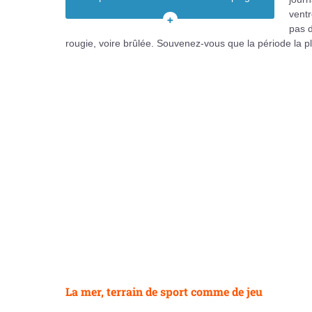
Après la plage
ventr
pas 
VOIR
rougie, voire brûlée. Souvenez-vous que la période la p
TOUT
LE
SOMMAIRE
La mer, terrain de sport comme de jeu