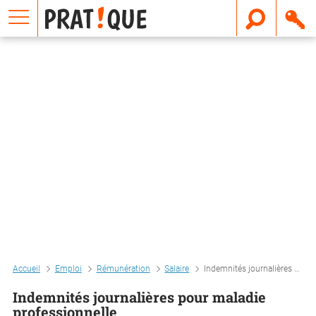
E
m
a
i
l
Accueil
Emploi
Rémunération
Salaire
Indemnités journalières pour maladie professionnelle
Indemnités journalières pour maladie
professionnelle