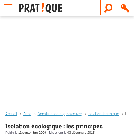
E
m
a
i
l
Accueil
Brico
Construction et gros œuvre
Isolation thermique
Isolation écologique : les principes
Isolation écologique : les principes
Publié le
11 septembre 2009
- Mis à jour le
03 décembre 2015