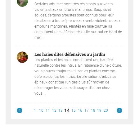
Certains arbustes sont très résistants aux vents
violents et aux embruns maritimes. Souples et
solides, certains arbustes sont connus pour leur
résistance à toute épreuve aux vents violents ou aux
embruns maritimes. Plantés en haie touffue, ils
constituent une défense très utile, surtout en bord de
mer....
Les haies dites défensives au jardin
Les plantes et les haies constituent une barrière
naturelle contre les intrus. En l’absence d’une clôture,
vous pouvez toujours utiliser les plantes comme
défense contre les intrus. La plantation d'arbustes
épineux constitue l’un des plus sûr moyen de
décourager les voleurs d'essayer d'entrer chez
vous....
14
1
10
11
12
13
15
16
17
18
19
20