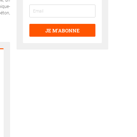
ne, un
pique-
béton,
JE M'ABONNE