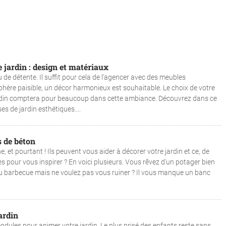
e jardin : design et matériaux
u de détente. Il suffit pour cela de l’agencer avec des meubles
hère paisible, un décor harmonieux est souhaitable. Le choix de votre
jardin comptera pour beaucoup dans cette ambiance. Découvrez dans ce
es de jardin esthétiques....
s de béton
 et pourtant ! Ils peuvent vous aider à décorer votre jardin et ce, de
s pour vous inspirer ? En voici plusieurs. Vous rêvez d'un potager bien
u barbecue mais ne voulez pas vous ruiner ? Il vous manque un banc
ardin
dules pour animer votre jardin. Le plus prisé des enfants reste sans