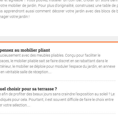
l et agréable ? Vous pouvez installer un coin bar, choisir un store ban
otre mobilier de jardin. Pour plus d'originalité, construisez une table de 
us apprendront aussi comment décorer votre jardin avec des blocs de 
ager votre jardin !
 pensez au mobilier pliant
ucieusement avec des meubles pliables. Conçu pour faciliter le
s, le mobilier pliable sait se faire discret en se rabattant dans le
érieur, le mobilier se déploie pour moduler l’espace du jardin, en annexe
n véritable salle de réception....
el choisir pour sa terrasse ?
fin de profiter des beaux jours sans craindre l’exposition au soleil ? Le
diqués pour cela. Pourtant, il est souvent difficile de faire le choix entre
 votre sélection....