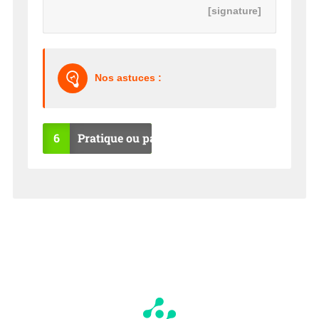
[signature]
Nos astuces :
6
Pratique ou pas ?
OU
NO
I
N