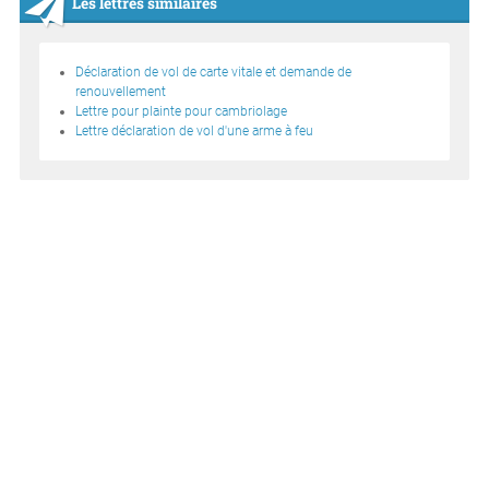
Les lettres similaires
Déclaration de vol de carte vitale et demande de
renouvellement
Lettre pour plainte pour cambriolage
Lettre déclaration de vol d'une arme à feu