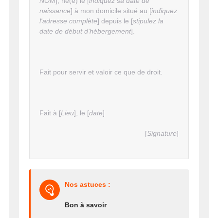
NOM
], né(e) le [
indiquez sa date de
naissance
] à mon domicile situé au [
indiquez
l'adresse complète
] depuis le [
stipulez la
date de début d'hébergement
].
Fait pour servir et valoir ce que de droit.
Fait à [
Lieu
], le [
date
]
[
Signature
]
Nos astuces :
Bon à savoir