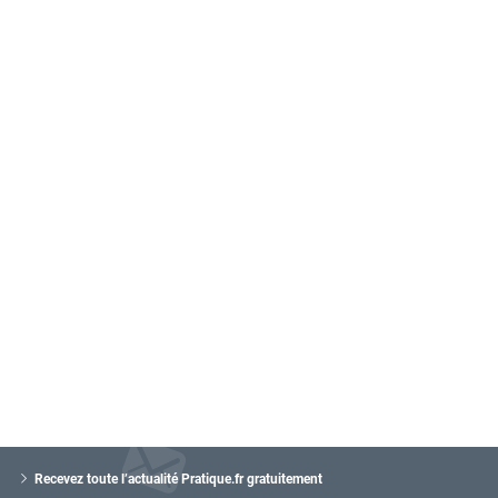
V
o
Recevez toute l’actualité Pratique.fr gratuitement
t