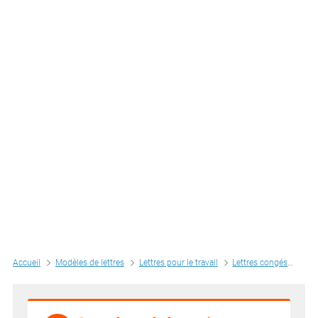
Accueil
Modèles de lettres
Lettres pour le travail
Lettres congés
Let