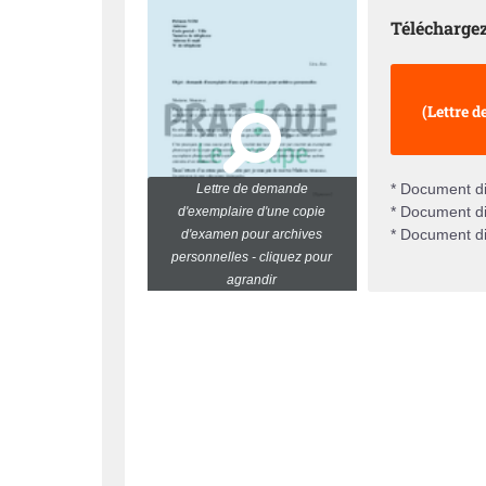
Téléchargez
(Lettre 
* Document di
Lettre de demande
* Document di
d'exemplaire d'une copie
* Document di
d'examen pour archives
personnelles - cliquez pour
agrandir