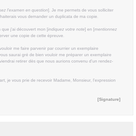
sez l'examen en question
]. Je me permets de vous solliciter
souhaiterais vous demander un duplicata de ma copie.
n que j'ai découvert mon [
indiquez votre note
] en [
mentionnez
nserver une copie de cette épreuve.
vouloir me faire parvenir par courrier un exemplaire
vous saurai gré de bien vouloir me préparer un exemplaire
 viendrai retirer dès que nous aurions convenu d'un rendez-
 part, je vous prie de recevoir Madame, Monsieur, l'expression
[Signature]