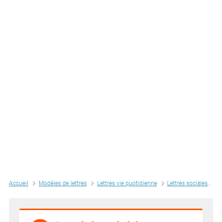
Accueil
Modèles de lettres
Lettres vie quotidienne
Lettres sociales
L